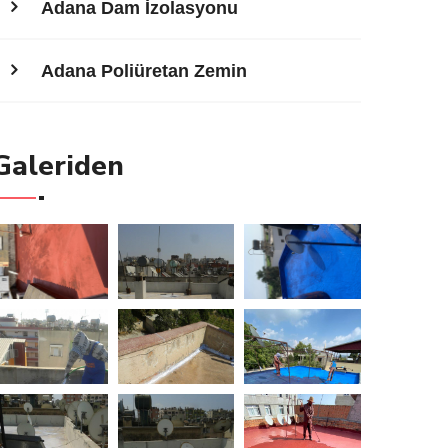
Adana Dam İzolasyonu
Adana Poliüretan Zemin
Galeriden