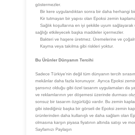
göstermezler.
Bir kere uygulandıktan sonra bir daha herhangi bi
Kir tutmayan bir yapısı olan Epoksi zemin kaplama ü
Sağlık koşullarına en iyi şekilde uyum sağlayarak 
sağlığı etkileyecek başka maddeler içermezler.
Bakteri ve haşere üretmez. Üremelerine ve çoğalm
Kayma veya takılma gibi riskleri yoktur.
Bu Ürünler Dünyanın Tercihi
Sadece Türkiye’nin değil tüm dünyanın tercih sırasın
mekânlar daha fazla korunuyor. Ayrıca Epoksi zemi
şansınız olduğu gibi özel tasarım uygulamaları da yapı
ve reklamlarının yer döşemesi üzerinde durması oluyo
sonsuz bir tasarım özgürlüğü vardır. Bu zemin kaplam
gibi istediğiniz başka bir görseli de Epoksi zemin ka
ürünlerinden daha kullanışlı ve daha sağlam olan Ep
olmasına karşın piyasa fiyatının altında satışı ve mo
Sayfamızı Paylaşın