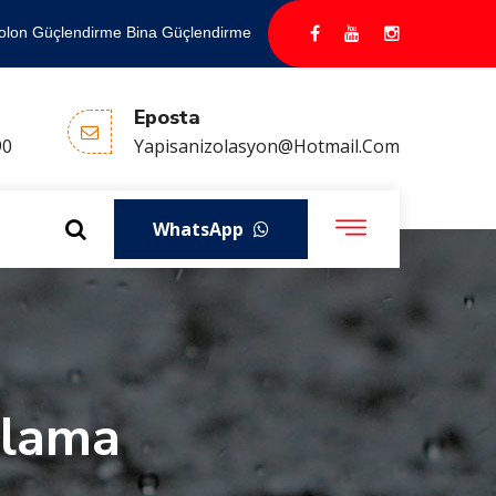
olon Güçlendirme Bina Güçlendirme
Eposta
90
Yapisanizolasyon@hotmail.com
WhatsApp
plama