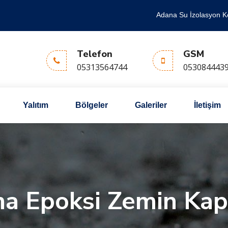
Adana Su İzolasyon K
Telefon
GSM
05313564744
053084443
Yalıtım
Bölgeler
Galeriler
İletişim
a Epoksi Zemin Ka