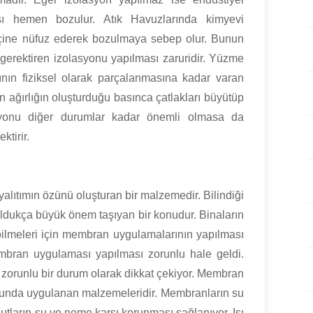
ısı hemen bozulur. Atık Havuzlarında kimyevi
 içine nüfuz ederek bozulmaya sebep olur. Bunun
 gerektiren izolasyonu yapılması zaruridir. Yüzme
pının fiziksel olarak parçalanmasına kadar varan
 ağırlığın oluşturduğu basınca çatlakları büyütüp
asyonu diğer durumlar kadar önemli olmasa da
ktirir.
alıtımın özünü oluşturan bir malzemedir. Bilindiği
oldukça büyük önem taşıyan bir konudur. Binaların
bilmeleri için membran uygulamalarının yapılması
embran uygulaması yapılması zorunlu hale geldi.
 zorunlu bir durum olarak dikkat çekiyor. Membran
sunda uygulanan malzemeleridir. Membranların su
onutların su ve neme karşı korunması sağlanıyor. Isı