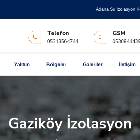
Adana Su İzolasyon K
Telefon
GSM
05313564744
053084443
Yalıtım
Bölgeler
Galeriler
İletişim
Gaziköy İzolasyon