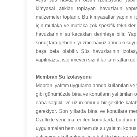
kimyasal atıkları toplayan havuzların yap
malzemeler toplanır. Bu kimyasallar yapının
için mutlaka ve mutlaka çok spesifik teknikler
havuzlarının su kaçakları derinleşe bilir. Ya
sonuçlara gebedir. yüzme havuzlarındaki suyun
başa bela olabilir. Süs havuzlarının izol
yapılmazsa istenmeyen sızıntılar tamiratları gere
Membran Su Izolasyonu
Mebran, yalıtım uygulamalarında kullanılan ve y
gibi günümüzde bina ve konutların yalıtımları 
daha sağlıklı ve uzun ömürlü bir şekilde kala
gerekiyor. Son yıllarda bina ve konutlara m
Özellikle yeni imar edilen konutlarda bu durum
uygulamaları hem ısı hem de su yalıtımı konu
yalıtımında kullanılması işle birlikte bina ve k