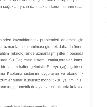
ışın soğuktan yazın da sıcaktan korunmalarını esas
mesinden kaynaklanacak problemleri önlemek için
likli uzmanların kullanılması giderek daha da önem
lıtım Teknolojisinde uzmanlaşmış illerin başında
urea Su Geçirmez sistemi, çatılar,teraslar, kamu
n bir sistem haline gelmiştir. Spreyx çağdaş bir su
uma Kaplama sistemini uygulayan ve ekonomik
ümler sunar. Kusursuz monolitik su yalıtımı, hızlı
arımını, geometrik detaylar ve çıkıntılarda kolayca
dönmek için kolayca uygulanabilir.