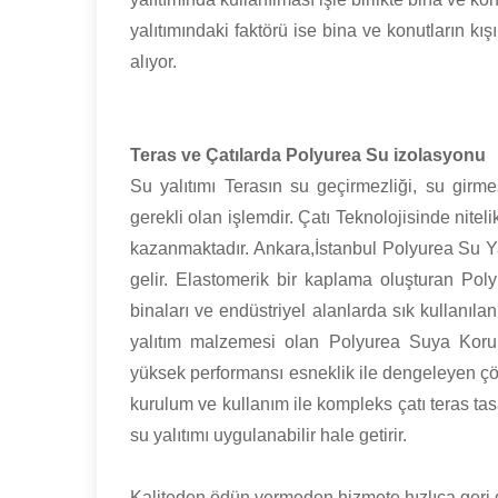
yalıtımındaki faktörü ise bina ve konutların k
alıyor.
Teras ve Çatılarda Polyurea Su izolasyonu
Su yalıtımı Terasın su geçirmezliği, su gir
gerekli olan işlemdir. Çatı Teknolojisinde nite
kazanmaktadır. Ankara,İstanbul Polyurea Su Ya
gelir. Elastomerik bir kaplama oluşturan Poly
binaları ve endüstriyel alanlarda sık kullanıla
yalıtım malzemesi olan Polyurea Suya Kor
yüksek performansı esneklik ile dengeleyen çöz
kurulum ve kullanım ile kompleks çatı teras tas
su yalıtımı uygulanabilir hale getirir.
Kaliteden ödün vermeden hizmete hızlıca geri 