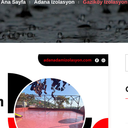
Ana Sayfa
Adana İzolasyon
Gaziköy İzolasyon