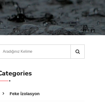
Categories
Feke İzolasyon