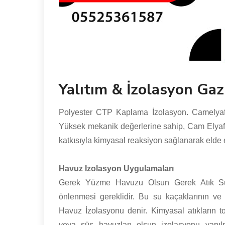
Yalıtım & İzolasyon Gaz
Polyester CTP Kaplama İzolasyon. Camelyaf 
Yüksek mekanik değerlerine sahip, Cam Elyaf ke
katkısıyla kimyasal reaksiyon sağlanarak elde e
Havuz Izolasyon Uygulamaları
Gerek Yüzme Havuzu Olsun Gerek Atık Su
önlenmesi gereklidir. Bu su kaçaklarının ve 
Havuz İzolasyonu denir. Kimyasal atıkların 
veya süs havuzları olsun izolasyonu yapıl