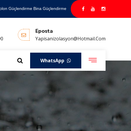
olon Güçlendirme Bina Güçlendirme
Eposta
90
Yapisanizolasyon@hotmail.com
WhatsApp