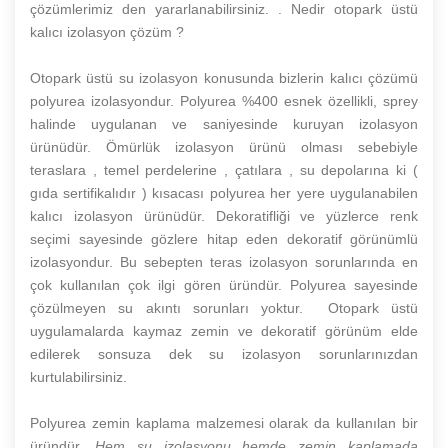
çözümlerimiz den yararlanabilirsiniz. . Nedir otopark üstü
kalıcı izolasyon çözüm ?
Otopark üstü su izolasyon konusunda bizlerin kalıcı çözümü
polyurea izolasyondur. Polyurea %400 esnek özellikli, sprey
halinde uygulanan ve saniyesinde kuruyan izolasyon
ürünüdür. Ömürlük izolasyon ürünü olması sebebiyle
teraslara , temel perdelerine , çatılara , su depolarına ki (
gıda sertifikalıdır ) kısacası polyurea her yere uygulanabilen
kalıcı izolasyon ürünüdür. Dekoratifliği ve yüzlerce renk
seçimi sayesinde gözlere hitap eden dekoratif görünümlü
izolasyondur. Bu sebepten teras izolasyon sorunlarında en
çok kullanılan çok ilgi gören üründür. Polyurea sayesinde
çözülmeyen su akıntı sorunları yoktur. Otopark üstü
uygulamalarda kaymaz zemin ve dekoratif görünüm elde
edilerek sonsuza dek su izolasyon sorunlarınızdan
kurtulabilirsiniz.
Polyurea zemin kaplama malzemesi olarak da kullanılan bir
üründür.
Hem su izolasyonu hemde zemin kaplamada