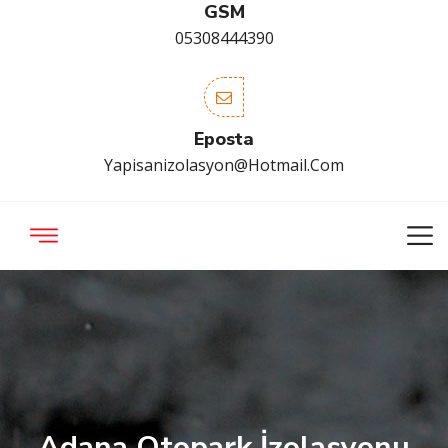
GSM
05308444390
Eposta
Yapisanizolasyon@hotmail.com
Adana Otopark İzolasyonu