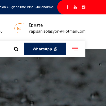
olon Güçlendirme Bina Güçlendirme
Eposta
90
Yapisanizolasyon@hotmail.com
WhatsApp
n