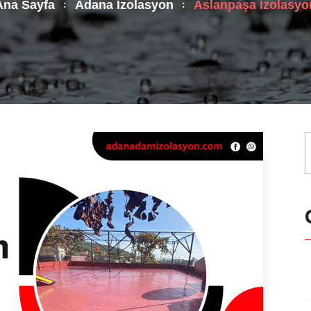
Ana Sayfa
Adana İzolasyon
Aslanpaşa İzolasyo