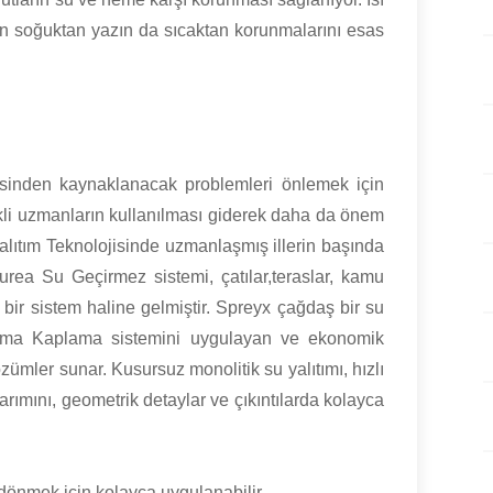
ışın soğuktan yazın da sıcaktan korunmalarını esas
mesinden kaynaklanacak problemleri önlemek için
likli uzmanların kullanılması giderek daha da önem
lıtım Teknolojisinde uzmanlaşmış illerin başında
urea Su Geçirmez sistemi, çatılar,teraslar, kamu
n bir sistem haline gelmiştir. Spreyx çağdaş bir su
uma Kaplama sistemini uygulayan ve ekonomik
ümler sunar. Kusursuz monolitik su yalıtımı, hızlı
arımını, geometrik detaylar ve çıkıntılarda kolayca
dönmek için kolayca uygulanabilir.