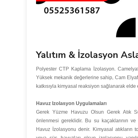
Yalıtım & İzolasyon As
Polyester CTP Kaplama İzolasyon. Camelyaf 
Yüksek mekanik değerlerine sahip, Cam Elyaf ke
katkısıyla kimyasal reaksiyon sağlanarak elde e
Havuz Izolasyon Uygulamaları
Gerek Yüzme Havuzu Olsun Gerek Atık Su
önlenmesi gereklidir. Bu su kaçaklarının ve 
Havuz İzolasyonu denir. Kimyasal atıkların 
veya süs havuzları olsun izolasyonu yapıl