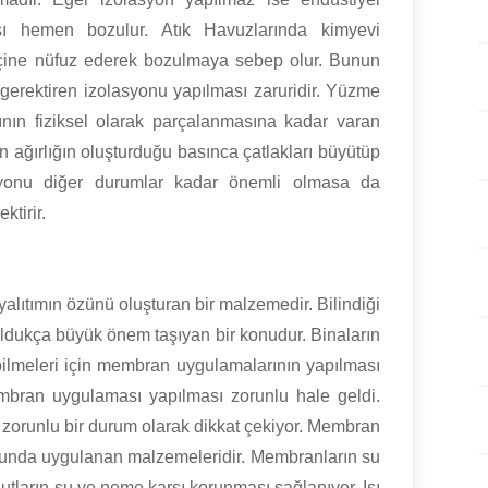
ısı hemen bozulur. Atık Havuzlarında kimyevi
 içine nüfuz ederek bozulmaya sebep olur. Bunun
 gerektiren izolasyonu yapılması zaruridir. Yüzme
pının fiziksel olarak parçalanmasına kadar varan
 ağırlığın oluşturduğu basınca çatlakları büyütüp
asyonu diğer durumlar kadar önemli olmasa da
ktirir.
alıtımın özünü oluşturan bir malzemedir. Bilindiği
oldukça büyük önem taşıyan bir konudur. Binaların
bilmeleri için membran uygulamalarının yapılması
embran uygulaması yapılması zorunlu hale geldi.
 zorunlu bir durum olarak dikkat çekiyor. Membran
sunda uygulanan malzemeleridir. Membranların su
onutların su ve neme karşı korunması sağlanıyor. Isı