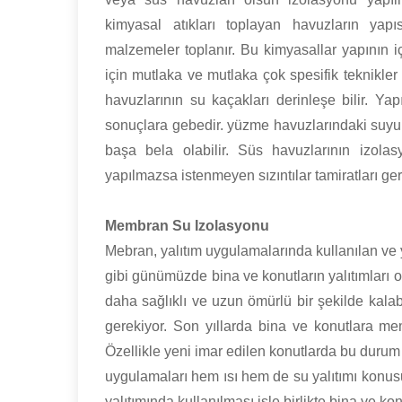
kimyasal atıkları toplayan havuzların yap
malzemeler toplanır. Bu kimyasallar yapının
için mutlaka ve mutlaka çok spesifik teknikler
havuzlarının su kaçakları derinleşe bilir. Ya
sonuçlara gebedir. yüzme havuzlarındaki suyun
başa bela olabilir. Süs havuzlarının izol
yapılmazsa istenmeyen sızıntılar tamiratları gere
Membran Su Izolasyonu
Mebran, yalıtım uygulamalarında kullanılan ve y
gibi günümüzde bina ve konutların yalıtımları 
daha sağlıklı ve uzun ömürlü bir şekilde kala
gerekiyor. Son yıllarda bina ve konutlara m
Özellikle yeni imar edilen konutlarda bu durum
uygulamaları hem ısı hem de su yalıtımı konu
yalıtımında kullanılması işle birlikte bina ve k