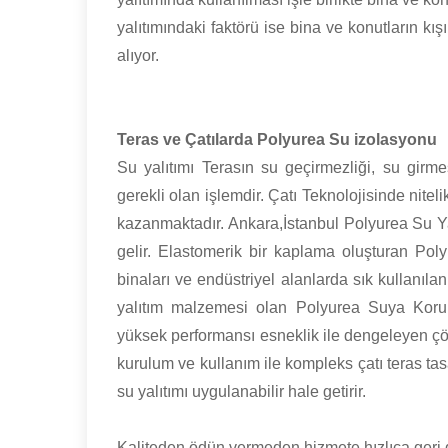
yalıtımındaki faktörü ise bina ve konutların k
alıyor.
Teras ve Çatılarda Polyurea Su izolasyonu
Su yalıtımı Terasın su geçirmezliği, su gir
gerekli olan işlemdir. Çatı Teknolojisinde nite
kazanmaktadır. Ankara,İstanbul Polyurea Su Ya
gelir. Elastomerik bir kaplama oluşturan Poly
binaları ve endüstriyel alanlarda sık kullanıla
yalıtım malzemesi olan Polyurea Suya Kor
yüksek performansı esneklik ile dengeleyen çöz
kurulum ve kullanım ile kompleks çatı teras tas
su yalıtımı uygulanabilir hale getirir.
Kaliteden ödün vermeden hizmete hızlıca geri 