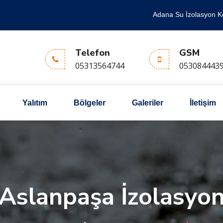
Adana Su İzolasyon K
Telefon
GSM
05313564744
053084443
Yalıtım
Bölgeler
Galeriler
İletişim
Aslanpaşa İzolasyo