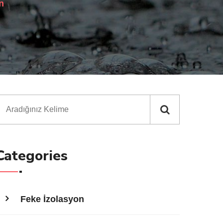
n
Categories
Feke İzolasyon