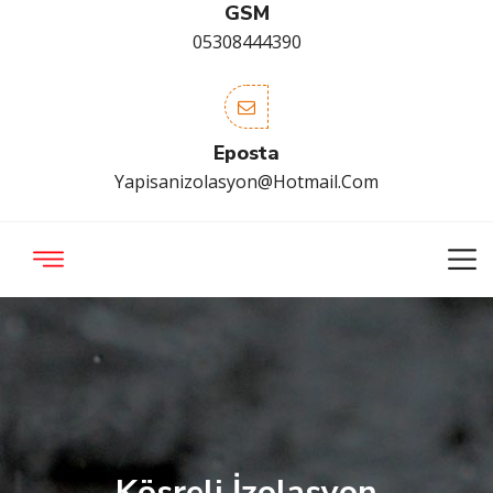
GSM
05308444390
Eposta
Yapisanizolasyon@hotmail.com
Kösreli İzolasyon