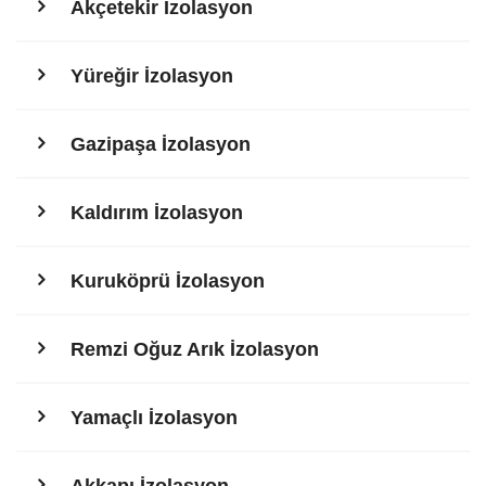
Akçetekir İzolasyon
Yüreğir İzolasyon
Gazipaşa İzolasyon
Kaldırım İzolasyon
Kuruköprü İzolasyon
Remzi Oğuz Arık İzolasyon
Yamaçlı İzolasyon
Akkapı İzolasyon