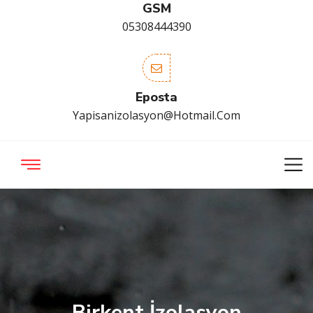
GSM
05308444390
Eposta
Yapisanizolasyon@hotmail.com
Birkent İzolasyon