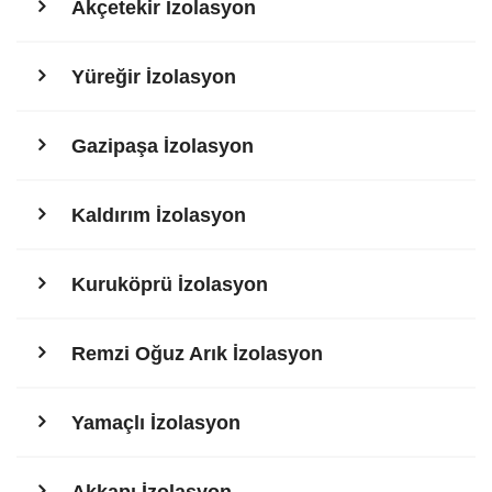
Akçetekir İzolasyon
Yüreğir İzolasyon
Gazipaşa İzolasyon
Kaldırım İzolasyon
Kuruköprü İzolasyon
Remzi Oğuz Arık İzolasyon
Yamaçlı İzolasyon
Akkapı İzolasyon