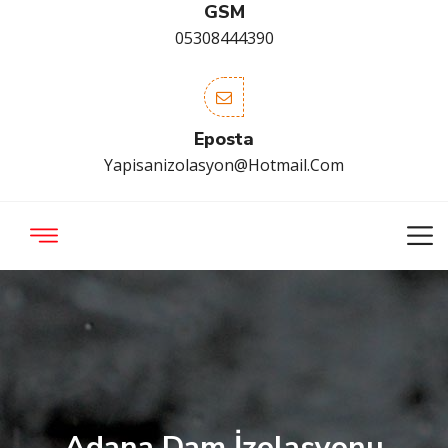
GSM
05308444390
Eposta
Yapisanizolasyon@hotmail.com
Adana Dam İzolasyonu