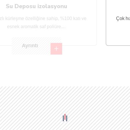
Havuz izolasyonu
Çok hızlı kürleşme özelliğine sahip, %100 katı ve
esnek aromatik saf poliüre....
Ayrıntı